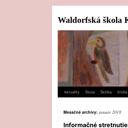
Preskočiť
na
Waldorfská škola 
obsah
Aktuality
Škola
Škôlka
Krídla
január 2018
Mesačné archívy:
Informačné stretnutie