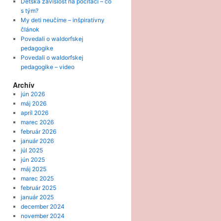
Detská závislosť na počítači – čo
s tým?
My deti neučíme – inšpiratívny
článok
Povedali o waldorfskej
pedagogike
Povedali o waldorfskej
pedagogike – video
Archív
jún 2026
máj 2026
apríl 2026
marec 2026
február 2026
január 2026
júl 2025
jún 2025
máj 2025
marec 2025
február 2025
január 2025
december 2024
november 2024