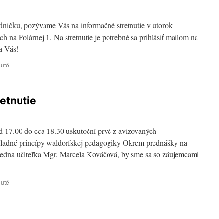
dničku, pozývame Vás na informačné stretnutie v utorok
ch na Polárnej 1. Na stretnutie je potrebné sa prihlásiť mailom na
a Vás!
nuté
na
Informačné
stretnutie
etnutie
od 17.00 do cca 18.30 uskutoční prvé z avizovaných
ákladné princípy waldorfskej pedagogiky Okrem prednášky na
riedna učiteľka Mgr. Marcela Kováčová, by sme sa so záujemcami
nuté
na
Prvé
predzápisové
stretnutie