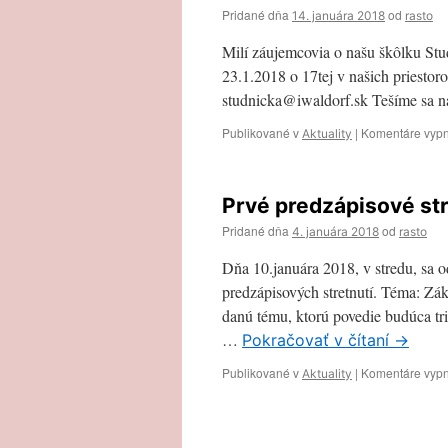
Pridané dňa
od
14. januára 2018
rasto
Milí záujemcovia o našu škôlku Stu
23.1.2018 o 17tej v našich priestoro
studnicka@iwaldorf.sk Tešíme sa n
Publikované v
|
Komentáre vyp
Aktuality
Prvé predzápisové str
Pridané dňa
od
4. januára 2018
rasto
Dňa 10.januára 2018, v stredu, sa 
predzápisových stretnutí. Téma: Z
danú tému, ktorú povedie budúca t
…
Pokračovať v čítaní
→
Publikované v
|
Komentáre vyp
Aktuality