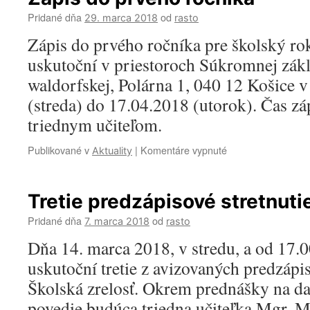
Pridané dňa
od
29. marca 2018
rasto
Zápis do prvého ročníka pre školský ro
uskutoční v priestoroch Súkromnej zákl
waldorfskej, Polárna 1, 040 12 Košice 
(streda) do 17.04.2018 (utorok). Čas z
triednym učiteľom.
Publikované v
|
Komentáre vypnuté
na
Aktuality
Zápis
do
prvého
Tretie predzápisové stretnuti
ročníka
Pridané dňa
od
7. marca 2018
rasto
Dňa 14. marca 2018, v stredu, a od 17.0
uskutoční tretie z avizovaných predzápi
Školská zrelosť. Okrem prednášky na d
povedie budúca triedna učiteľka Mgr. M