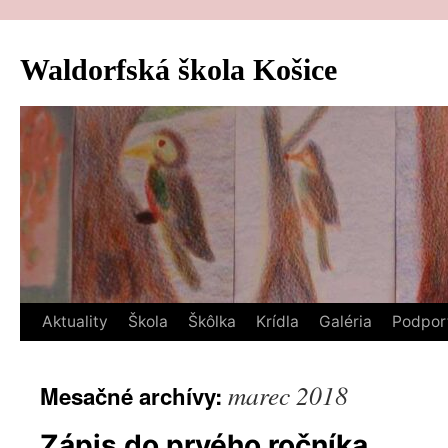
Preskočiť
na
Waldorfská škola Košice
obsah
Aktuality
Škola
Škôlka
Krídla
Galéria
Podpor
marec 2018
Mesačné archívy:
Zápis do prvého ročníka