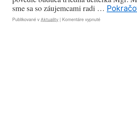
sme sa so záujemcami radi …
Pokračov
Publikované v
|
Komentáre vypnuté
na
Aktuality
Tretie
predzápisové
stretnutie