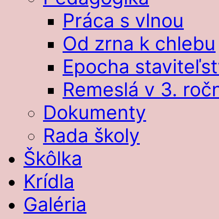
Práca s vlnou
Od zrna k chlebu
Epocha staviteľst
Remeslá v 3. roč
Dokumenty
Rada školy
Škôlka
Krídla
Galéria