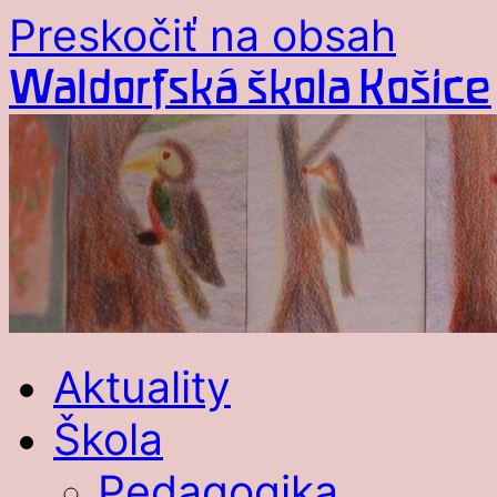
Preskočiť na obsah
Waldorfská škola Košice
Aktuality
Škola
Pedagogika