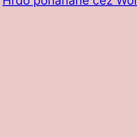
Hrdo poháňané cez Wor