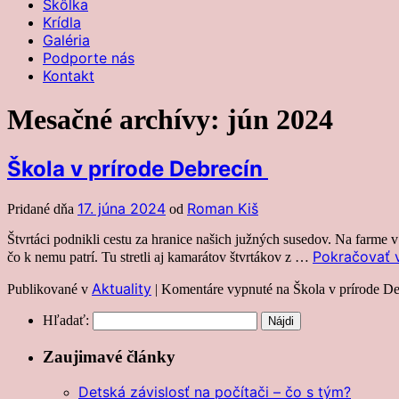
Škôlka
Krídla
Galéria
Podporte nás
Kontakt
Mesačné archívy:
jún 2024
Škola v prírode Debrecín
17. júna 2024
Roman Kiš
Pridané dňa
od
Štvrtáci podnikli cestu za hranice našich južných susedov. Na farme v
Pokračovať v
čo k nemu patrí. Tu stretli aj kamarátov štvrtákov z …
Aktuality
Publikované v
|
Komentáre vypnuté
na Škola v prírode D
Hľadať:
Zaujimavé články
Detská závislosť na počítači – čo s tým?