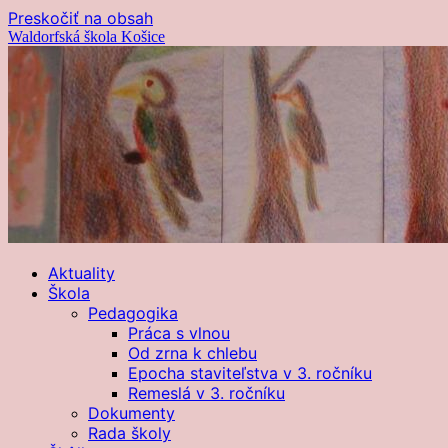
Preskočiť na obsah
Waldorfská škola Košice
Aktuality
Škola
Pedagogika
Práca s vlnou
Od zrna k chlebu
Epocha staviteľstva v 3. ročníku
Remeslá v 3. ročníku
Dokumenty
Rada školy