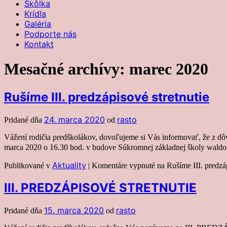
Škôlka
Krídla
Galéria
Podporte nás
Kontakt
Mesačné archívy:
marec 2020
Rušíme III. predzápisové stretnutie
24. marca 2020
rasto
Pridané dňa
od
Vážení rodičia predškolákov, dovoľujeme si Vás informovať, že z dôvo
marca 2020 o 16.30 hod. v budove Súkromnej základnej školy wald
Aktuality
Publikované v
|
Komentáre vypnuté
na Rušíme III. predzáp
III. PREDZÁPISOVÉ STRETNUTIE
15. marca 2020
rasto
Pridané dňa
od