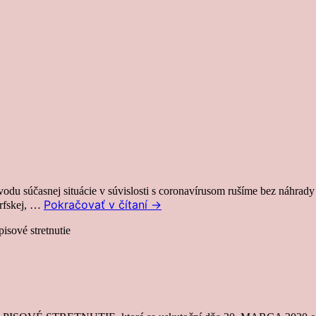
du súčasnej situácie v súvislosti s coronavírusom rušíme bez náhrady I
Pokračovať v čítaní
→
orfskej, …
isové stretnutie