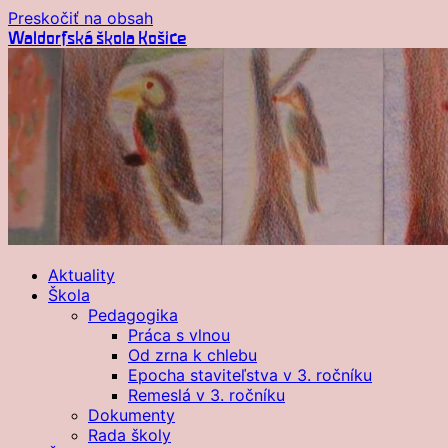
Preskočiť na obsah
Waldorfská škola Košice
Aktuality
Škola
Pedagogika
Práca s vlnou
Od zrna k chlebu
Epocha staviteľstva v 3. ročníku
Remeslá v 3. ročníku
Dokumenty
Rada školy