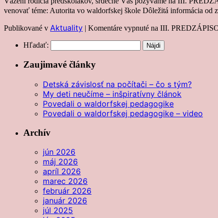
Vážení rodičia predškolákov, srdečne Vás pozývame na III. PREDZ
venovať téme: Autorita vo waldorfskej škole Dôležitá informácia od
Aktuality
Publikované v
|
Komentáre vypnuté
na III. PREDZÁPI
Hľadať:
Zaujimavé články
Detská závislosť na počítači – čo s tým?
My deti neučíme – inšpiratívny článok
Povedali o waldorfskej pedagogike
Povedali o waldorfskej pedagogike – video
Archív
jún 2026
máj 2026
apríl 2026
marec 2026
február 2026
január 2026
júl 2025