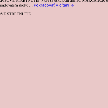
ÁPISOVÉ STRETNUTIE, ktoré sa uskutoční dňa 30. MARCA 2020 o 16.3
Pokračovať v čítaní
→
 zriaďovateľa školy: …
SOVÉ STRETNUTIE