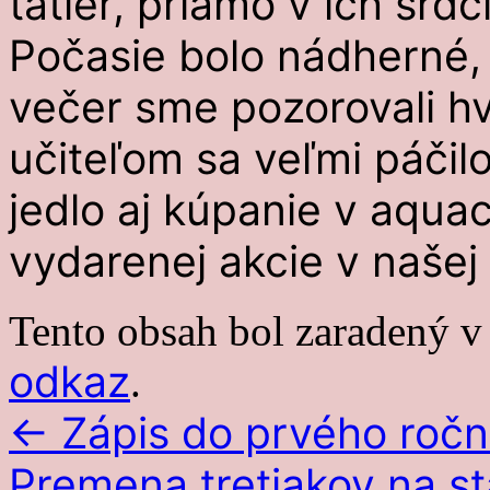
tatier, priamo v ich srdc
Počasie bolo nádherné, 
večer sme pozorovali hv
učiteľom sa veľmi páčilo
jedlo aj kúpanie v aquace
vydarenej akcie v našej
Tento obsah bol zaradený 
odkaz
.
←
Zápis do prvého ročn
Premena tretiakov na s