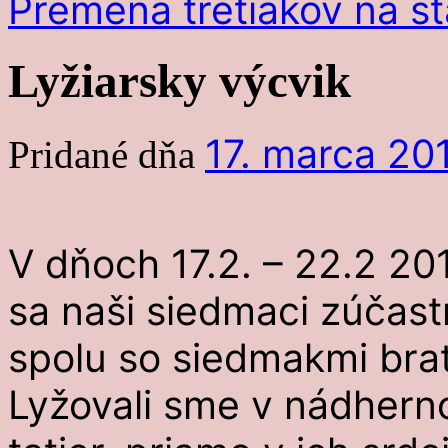
Premena tretiakov na s
Lyžiarsky výcvik
17. marca 20
Pridané dňa
V dňoch 17.2. – 22.2 20
sa naši siedmaci zúčastn
spolu so siedmakmi brat
Lyžovali sme v nádhern