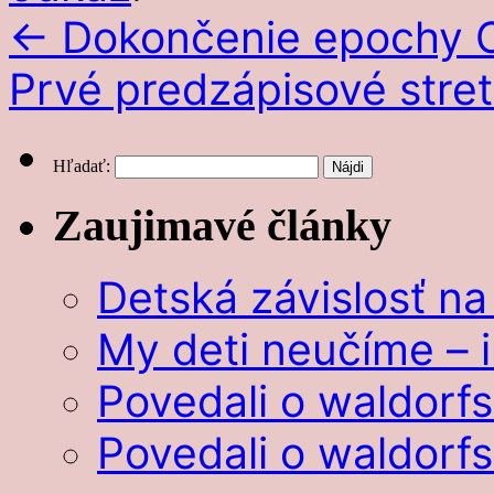
←
Dokončenie epochy O
Prvé predzápisové stre
Hľadať:
Zaujimavé články
Detská závislosť na
My deti neučíme – i
Povedali o waldorf
Povedali o waldorf