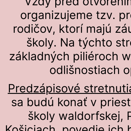
Vždy pred otvorení
organizujeme tzv. pr
rodičov, ktorí majú zá
školy. Na týchto st
základných piliéroch w
odlišnostiach op
Predzápisové stretnuti
sa budú konať v pries
školy waldorfskej, 
Košiciach, povedie ich 