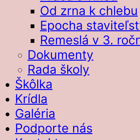
Od zrna k chlebu
Epocha staviteľst
Remeslá v 3. roč
Dokumenty
Rada školy
Škôlka
Krídla
Galéria
Podporte nás